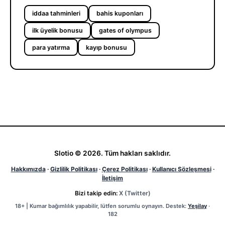
iddaa tahminleri
bahis kuponları
ilk üyelik bonusu
gates of olympus
para yatırma
kayıp bonusu
Slotio © 2026. Tüm hakları saklıdır.
Hakkımızda
·
Gizlilik Politikası
·
Çerez Politikası
·
Kullanıcı Sözleşmesi
·
İletişim
Bizi takip edin:
X (Twitter)
18+ | Kumar bağımlılık yapabilir, lütfen sorumlu oynayın. Destek:
Yeşilay
·
182