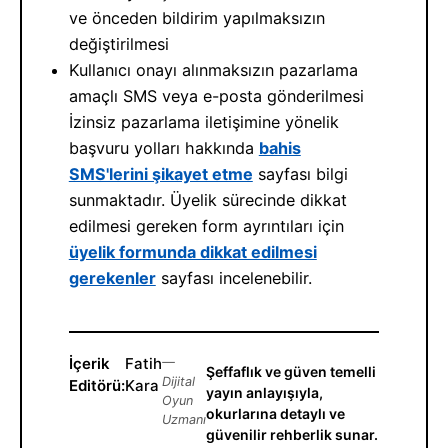
ve önceden bildirim yapılmaksızın
değiştirilmesi
Kullanıcı onayı alınmaksızın pazarlama
amaçlı SMS veya e-posta gönderilmesi
İzinsiz pazarlama iletişimine yönelik
başvuru yolları hakkında
bahis
SMS'lerini şikayet etme
sayfası bilgi
sunmaktadır. Üyelik sürecinde dikkat
edilmesi gereken form ayrıntıları için
üyelik formunda dikkat edilmesi
gerekenler
sayfası incelenebilir.
İçerik
Fatih
—
Şeffaflık ve güven temelli
Dijital
Editörü:
Kara
yayın anlayışıyla,
Oyun
okurlarına detaylı ve
Uzmanı
güvenilir rehberlik sunar.