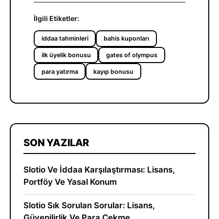
İlgili Etiketler:
iddaa tahminleri
bahis kuponları
ilk üyelik bonusu
gates of olympus
para yatırma
kayıp bonusu
SON YAZILAR
Slotio Ve İddaa Karşılaştırması: Lisans,
Portföy Ve Yasal Konum
Slotio Sık Sorulan Sorular: Lisans,
Güvenilirlik Ve Para Çekme