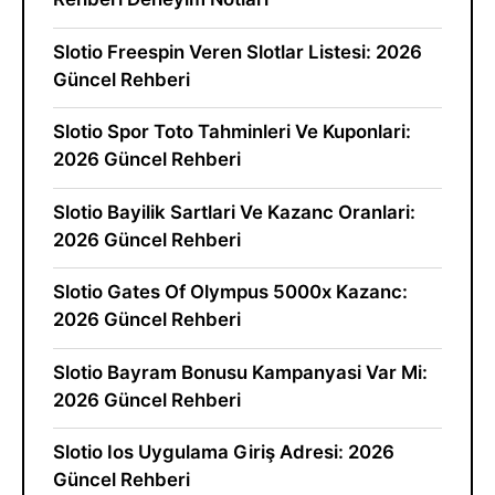
Slotio Freespin Veren Slotlar Listesi: 2026
Güncel Rehberi
Slotio Spor Toto Tahminleri Ve Kuponlari:
2026 Güncel Rehberi
Slotio Bayilik Sartlari Ve Kazanc Oranlari:
2026 Güncel Rehberi
Slotio Gates Of Olympus 5000x Kazanc:
2026 Güncel Rehberi
Slotio Bayram Bonusu Kampanyasi Var Mi:
2026 Güncel Rehberi
Slotio Ios Uygulama Giriş Adresi: 2026
Güncel Rehberi