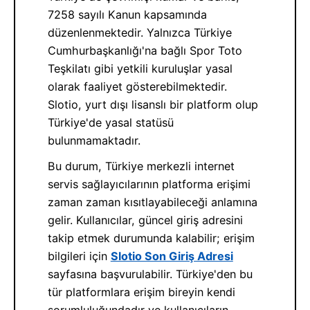
7258 sayılı Kanun kapsamında
düzenlenmektedir. Yalnızca Türkiye
Cumhurbaşkanlığı'na bağlı Spor Toto
Teşkilatı gibi yetkili kuruluşlar yasal
olarak faaliyet gösterebilmektedir.
Slotio, yurt dışı lisanslı bir platform olup
Türkiye'de yasal statüsü
bulunmamaktadır.
Bu durum, Türkiye merkezli internet
servis sağlayıcılarının platforma erişimi
zaman zaman kısıtlayabileceği anlamına
gelir. Kullanıcılar, güncel giriş adresini
takip etmek durumunda kalabilir; erişim
bilgileri için
Slotio Son Giriş Adresi
sayfasına başvurulabilir. Türkiye'den bu
tür platformlara erişim bireyin kendi
sorumluluğundadır ve kullanıcıların