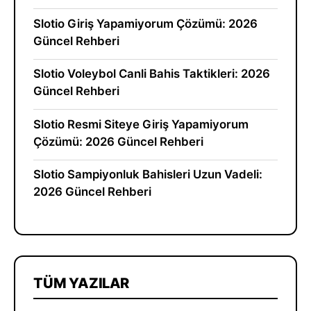
Slotio Giriş Yapamiyorum Çözümü: 2026
Güncel Rehberi
Slotio Voleybol Canli Bahis Taktikleri: 2026
Güncel Rehberi
Slotio Resmi Siteye Giriş Yapamiyorum
Çözümü: 2026 Güncel Rehberi
Slotio Sampiyonluk Bahisleri Uzun Vadeli:
2026 Güncel Rehberi
TÜM YAZILAR