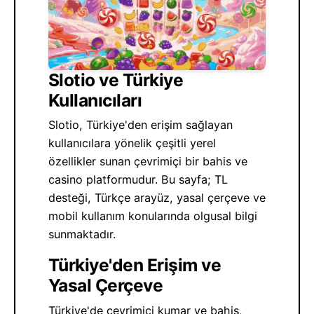
Slotio ve Türkiye
Kullanıcıları
Slotio, Türkiye'den erişim sağlayan
kullanıcılara yönelik çeşitli yerel
özellikler sunan çevrimiçi bir bahis ve
casino platformudur. Bu sayfa; TL
desteği, Türkçe arayüz, yasal çerçeve ve
mobil kullanım konularında olgusal bilgi
sunmaktadır.
Türkiye'den Erişim ve
Yasal Çerçeve
Türkiye'de çevrimiçi kumar ve bahis,