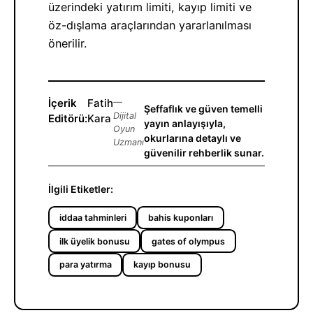
üzerindeki yatırım limiti, kayıp limiti ve
öz-dışlama araçlarından yararlanılması
önerilir.
İçerik
Fatih
—
Şeffaflık ve güven temelli
Dijital
Editörü:
Kara
yayın anlayışıyla,
Oyun
okurlarına detaylı ve
Uzmanı
güvenilir rehberlik sunar.
İlgili Etiketler:
iddaa tahminleri
bahis kuponları
ilk üyelik bonusu
gates of olympus
para yatırma
kayıp bonusu