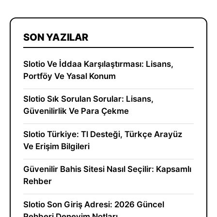
SON YAZILAR
Slotio Ve İddaa Karşılaştırması: Lisans,
Portföy Ve Yasal Konum
Slotio Sık Sorulan Sorular: Lisans,
Güvenilirlik Ve Para Çekme
Slotio Türkiye: Tl Desteği, Türkçe Arayüz
Ve Erişim Bilgileri
Güvenilir Bahis Sitesi Nasıl Seçilir: Kapsamlı
Rehber
Slotio Son Giriş Adresi: 2026 Güncel
Rehberi Deneyim Notları